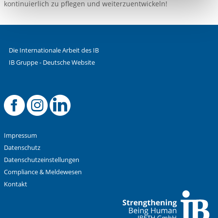
kontinuierlich zu pflegen und weiterzuentwickeln!
Funktionen sind. Diese Cookies setzen wir aufgrund
berechtigter Interessen und daher unabhängig von einer
Einwilligung.
Die Internationale Arbeit des IB
IB Gruppe - Deutsche Website
Facebook IB Turkiy
Instagram IB Tur
LinkedIn IB Tu
Impressum
Datenschutz
Datenschutzeinstellungen
Compliance & Meldewesen
Kontakt