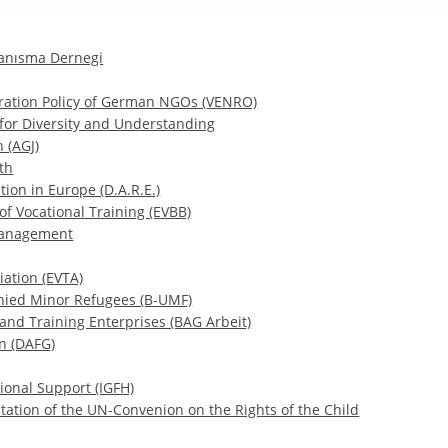
yanısma Dernegi
ration Policy of German NGOs (VENRO)
or Diversity and Understanding
 (AGJ)
th
on in Europe (D.A.R.E.)
of Vocational Training (EVBB)
Management
iation (EVTA)
nied Minor Refugees (B-UMF)
and Training Enterprises (BAG Arbeit)
n (DAFG)
tional Support (IGFH)
tation of the UN-Convenion on the Rights of the Child