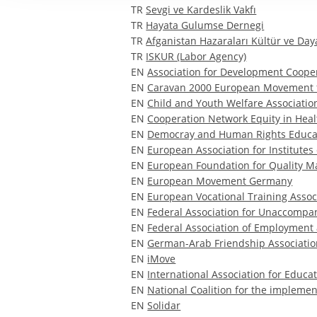
ayarlıyoruz.
TR
Sevgi ve Kardeslik Vakfı
TR
Hayata Gulumse Dernegi
TR
Afganistan Hazaraları Kültür ve Da
TR
ISKUR (Labor Agency)
EN
Association for Development Coope
EN
Caravan 2000 European Movement f
EN
Child and Youth Welfare Association
EN
Cooperation Network Equity in Heal
EN
Democray and Human Rights Educati
EN
European Association for Institutes 
EN
European Foundation for Quality 
EN
European Movement Germany
EN
European Vocational Training Assoc
EN
Federal Association for Unaccompa
EN
Federal Association of Employment 
EN
German-Arab Friendship Associatio
EN
iMove
EN
International Association for Educa
EN
National Coalition for the implemen
EN
Solidar