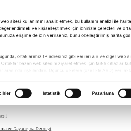
 web sitesi kullanımını analiz etmek, bu kullanım analizi ile harita
erimiz
İletişim
Ekibimiz
ğerlendirmek ve kişiselleştirmek için izninizle çerezleri ve orta
nuza erişime de izin verirseniz, bunu özelleştirilmiş harita göst
uğunda, ortaklarımız IP adresiniz gibi verileri alır ve diğer web si
er. Ortaklar bazen web sitesini ziyaret etmek için farklı cihazlar ku
 (GIZ)
lar arasında ilişkilendirir. Üçüncü ülkelere (özellikle ABD) veri ak
 Kalkınma Bakanlığı (BMZ)
e eşdeğer bir veri koruma seviyesi garanti edilmez ve bu da veril
cihler
İstatistik
Pazarlama
ardımlasma Dernegi
daha fazla ayrıntı bulabilirsiniz. Tüm web sitesi işlevlerinin bu am
sanız, tüm çerez kategorilerini seçmelisiniz. Aşağıdaki düğmeleri 
r verebilirsiniz ve gelecekte verdiğiniz onayı her zaman iptal ede
negi
niz, eriştiğiniz web sitesi işlevlerini sağlamak için gerekli olan 
şru menfaatler temelinde ve dolayısıyla rızadan bağımsız olara
asma ve Dayanışma Dernegi