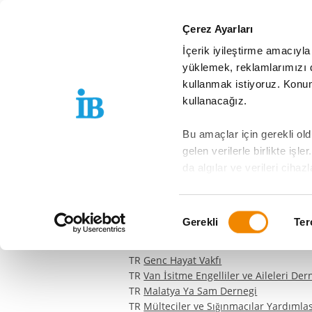
Springe zum Inhalt
Çerez Ayarları
İçerik iyileştirme amacıyla
IBETH
Hizmetl
yüklemek, reklamlarımızı de
kullanmak istiyoruz. Konumu
IB-TURKEY.COM
IBETH
NETWORK
kullanacağız.
Network
Bu amaçlar için gerekli old
gelen verilerle birlikte işl
TR
Alman Uluslararası İsbirligi Kurumu
da algılar ve verileri cihaz
EN
Alman Federal Ekonomik İşbirliği ve
ardı edilemez. Orada, AB'y
TR
Istanbul Rotary Club
ek risklere yol açabilir.
Onay
TR
Darülaceze Vakfı
Gerekli
Ter
TR
Mavi Kalem Sosyal Dayanısma ve Y
Seçimi
Veri koruma bilgilerimizde 
TR
AHBAP
etkinleştirilmesini istiyor
TR
Genc Hayat Vakfı
amaçlar için onayınıza kara
TR
Van İsitme Engelliler ve Aileleri Der
Lütfen unutmayın: Varsa izni
TR
Malatya Ya Sam Dernegi
kapsamaz. Bu çerezleri me
TR
Mülteciler ve Sığınmacılar Yardıml