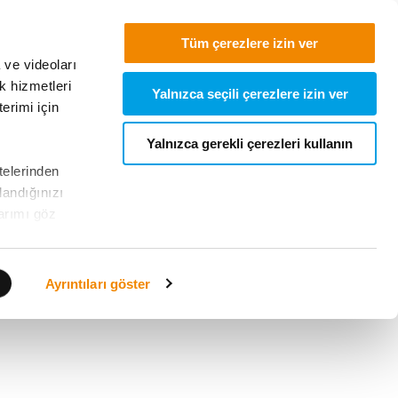
TR
Tüm çerezlere izin ver
 ve videoları
k hizmetleri
Yalnızca seçili çerezlere izin ver
erimi için
Yalnızca gerekli çerezleri kullanın
telerinden
llandığınızı
tarımı göz
eriniz için
Ayrıntıları göster
açlar için
kullanarak bu
bilirsiniz.
çerezleri
k