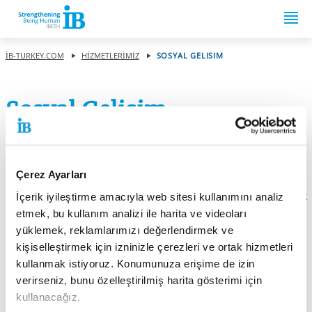
Springe zum Inhalt
IB-TURKEY.COM
HIZMETLERIMIZ
SOSYAL GELISIM
Sosyal Gelisim
HERKES için...Birlikte ve Simdi!
Bakım, danısmanlık ve rehberlik bircok yasam kosulunda
Çerez Ayarları
gereklidir. IBETH cocuklara, genclere, yetiskinlere, yaslılara ve
ailelere yönelik hizmetler sunmaktadır. Günümüzün karmasık
İçerik iyileştirme amacıyla web sitesi kullanımını analiz
toplumlarında, büyük ihtiyac durumlarında, düsük yasam
etmek, bu kullanım analizi ile harita ve videoları
standartlarında, sosyal dıslanma ve diger zor yasam
yüklemek, reklamlarımızı değerlendirmek ve
kosullarında sosyal yönelimle ilgili sorunlara çözüm bulmaya
kişiselleştirmek için izninizle çerezleri ve ortak hizmetleri
yardımcı olmak için genellikle bireysel yasam modellerine göre
kullanmak istiyoruz. Konumunuza erişime de izin
uyarlanmış profesyonel sosyal hizmet gereklidir. IBETH, tüm
verirseniz, bunu özelleştirilmiş harita gösterimi için
yasam kosullarında cocuklara, gençlere ve özel ihtiyacları olan
kullanacağız.
kisilere hizmet sunmakta ve topluma cesitli yollar sunmaktadır.